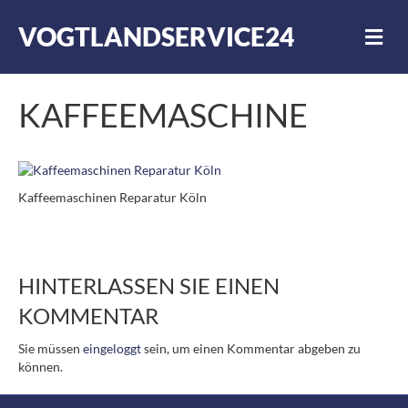
VOGTLANDSERVICE24
N
A
V
I
G
KAFFEEMASCHINE
A
T
I
O
N
Kaffeemaschinen Reparatur Köln
HINTERLASSEN SIE EINEN
KOMMENTAR
Sie müssen
eingeloggt
sein, um einen Kommentar abgeben zu
können.