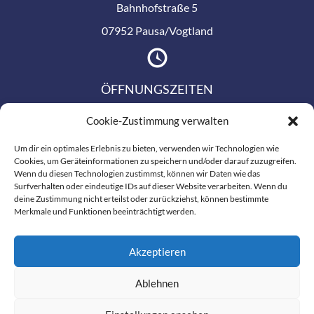
Bahnhofstraße 5
07952 Pausa/Vogtland
ÖFFNUNGSZEITEN
Montag bis Freitag
Cookie-Zustimmung verwalten
09:00 – 18:00 Uhr
Um dir ein optimales Erlebnis zu bieten, verwenden wir Technologien wie
Cookies, um Geräteinformationen zu speichern und/oder darauf zuzugreifen.
Wenn du diesen Technologien zustimmst, können wir Daten wie das
Surfverhalten oder eindeutige IDs auf dieser Website verarbeiten. Wenn du
KONTAKT
deine Zustimmung nicht erteilst oder zurückziehst, können bestimmte
Merkmale und Funktionen beeinträchtigt werden.
Telefon:
037432 / 202 46
E-Mail:
info(at)vogtlandservice24.de
Akzeptieren
Weitere Infos auf Reparaturportal
MeinMacher.com
Ablehnen