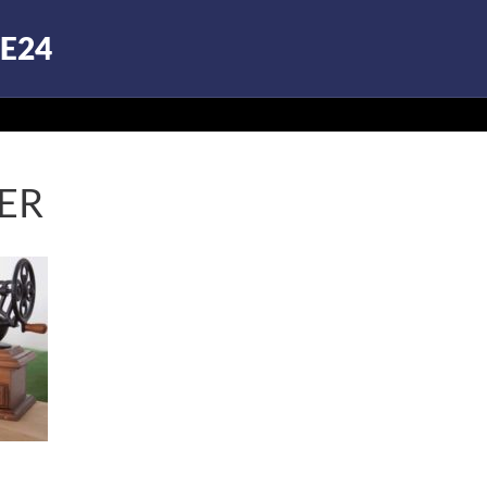
E24
ER