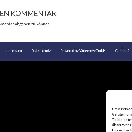
INEN KOMMENTAR
mmentar abgeben zu können.
Impressum
Datenschutz
Powered by Vangerow GmbH
Cookie-Ric
Um dir ein o
Geräteinform
Technologien
dieser Websi
können best